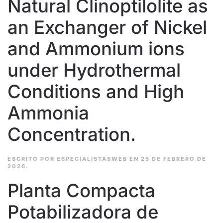
Natural Clinoptilolite as
an Exchanger of Nickel
and Ammonium ions
under Hydrothermal
Conditions and High
Ammonia
Concentration.
ESCRITO POR
ESPECIALISTASWEB
EN
25 DE FEBRERO DE
2026
.
Planta Compacta
Potabilizadora de