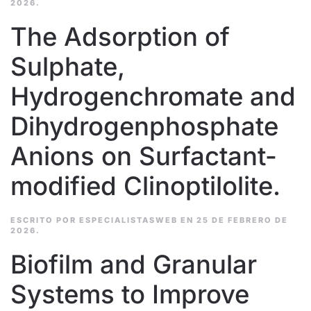
2026
.
The Adsorption of
Sulphate,
Hydrogenchromate and
Dihydrogenphosphate
Anions on Surfactant-
modified Clinoptilolite.
ESCRITO POR
ESPECIALISTASWEB
EN
25 DE FEBRERO DE
2026
.
Biofilm and Granular
Systems to Improve