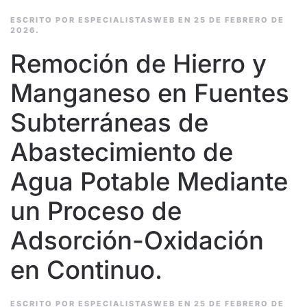
ESCRITO POR
ESPECIALISTASWEB
EN
25 DE FEBRERO DE
2026
.
Remoción de Hierro y
Manganeso en Fuentes
Subterráneas de
Abastecimiento de
Agua Potable Mediante
un Proceso de
Adsorción-Oxidación
en Continuo.
ESCRITO POR
ESPECIALISTASWEB
EN
25 DE FEBRERO DE