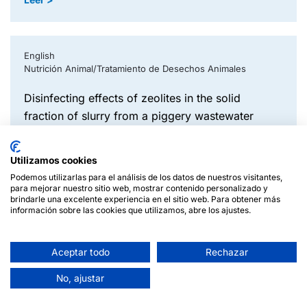
English
Nutrición Animal/Tratamiento de Desechos Animales
disinfecting effects of zeolites in the solid
fraction of slurry from a piggery wastewater
treatment plant.
Utilizamos cookies
Leer >
Podemos utilizarlas para el análisis de los datos de nuestros visitantes,
para mejorar nuestro sitio web, mostrar contenido personalizado y
brindarle una excelente experiencia en el sitio web. Para obtener más
información sobre las cookies que utilizamos, abre los ajustes.
English
Nutrición Animal/Tratamiento de Desechos Animales
Aceptar todo
Rechazar
the performance of natural zeolite as a feed
No, ajustar
additive in reducing aerial ammonia and slurry
ammonium ion concentration in the pig farm